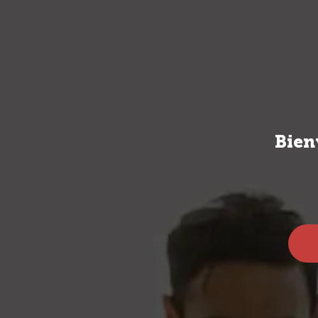
VINOS
SPIRI
Bien
Spirits
Tipos Spirit
Licor