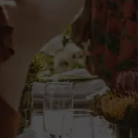
Chinchón
Gran Pecher
Intenso olor y sabor a melocotón. Dulce y suave.
8,79 €
IVA incl.