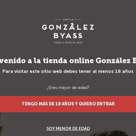
Envío gratuito para pedidos superiores a 70€
TS
REGALOS
REGALOS ESPECIA
venido a la tienda online González 
Para visitar este sitio web debes tener al menos 18 años
¿Eres mayor de edad?
Licores
__
Sé el primero 
TENGO MÁS DE 18 AÑOS Y QUIERO ENTRAR
Chinchón
Gran Pom
SOY MENOR DE EDAD