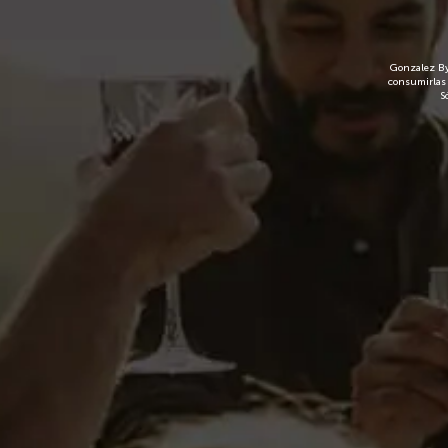
Gonzalez Bya
consumirlas 
S
De color verde claro. Con un aroma intenso y franco a 
zumo (3%). Se recomienda servir muy frío diluyendo una p