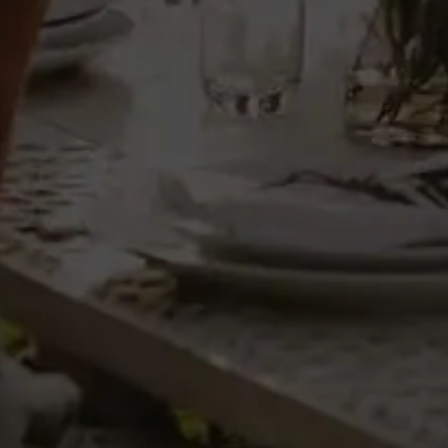
Añadir al carrito
otros
Avisos legales
yass
Política de privacidad
n icono
Condiciones de uso
Condiciones de contratación