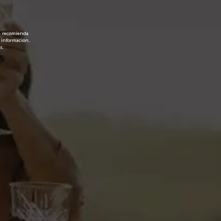
 para diluir de zumo de manzana.
5,59 €
horas
le recomienda
 información.
IVA incl.
s.
Añadir al carrito
Favoritos
argo recuerdo a manzana verde. Con alto contenido en
usto.