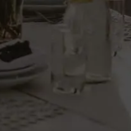
Añadir al carrito
González Byass, S.A.
c/ Manuel Mª González, 12
11402 Jerez
Soporte y contacto