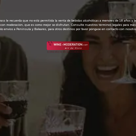
Bebida refrescante
Envío en 72 
ss le recuerda que no está permitida la venta de bebidas alcohólicas a menores de 18 años y 
con moderación, que es como mejor se disfrutan. Consulte nuestros términos legales para más
ólo envíos a Península y Baleares, para otros destinos por favor póngase en contacto con nosotro
manzana verde. Sabor suave, ligeramente ácido, amplio en boca y l
arte del producto en 3 partes de agua o refresco y añadir hielo al g