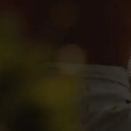
Añadir al carrito
Nuestra tienda
Sobre nos
Vinos
González B
Espirituosos, brandy y licores
Tío Pepe: U
Estuches y cajas de regalo