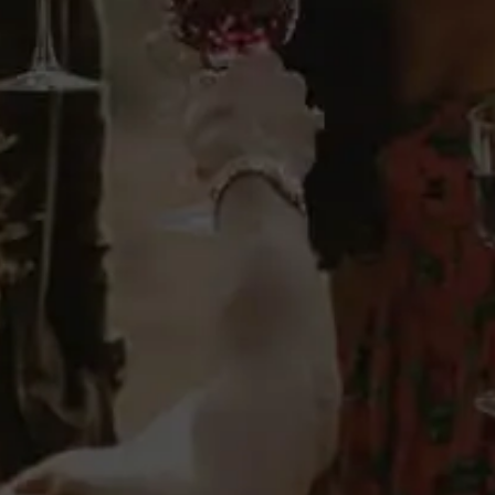
Ficha técnica
manzana (30%) .
Licores