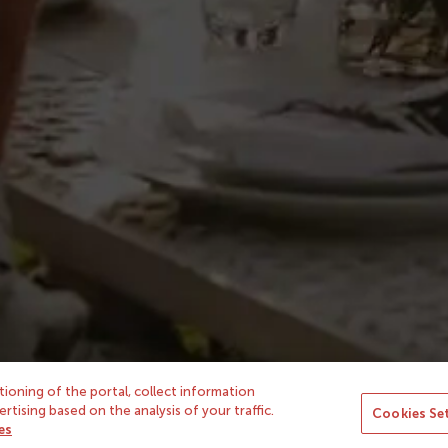
otros
Avisos legales
yass
Política de privacidad
n icono
Condiciones de uso
Condiciones de contratación
Cookies
ioning of the portal, collect information
tising based on the analysis of your traffic.
Cookies Se
Condiciones Concurso de Oto
es