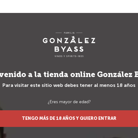
Envío gratuito para pedidos superiores a 70€
TS
REGALOS
REGALOS ESPECIA
venido a la tienda online González 
Para visitar este sitio web debes tener al menos 18 años
¿Eres mayor de edad?
Licores
__
Sé el primero 
TENGO MÁS DE 18 AÑOS Y QUIERO ENTRAR
Vizconde de Tui
Vizconde
SOY MENOR DE EDAD