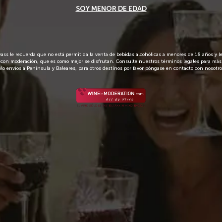
Licor de hierbas.
ss le recuerda que no está permitida la venta de bebidas alcohólicas a menores de 18 años y 
Envío en 72 
con moderación, que es como mejor se disfrutan. Consulte nuestros términos legales para más
ólo envíos a Península y Baleares, para otros destinos por favor póngase en contacto con nosotro
 a orujo.