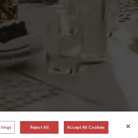
González Byass, S.A.
c/ Manuel Mª González, 12
11402 Jerez
Soporte y contacto
ttings
Reject All
Accept All Cookies
ño