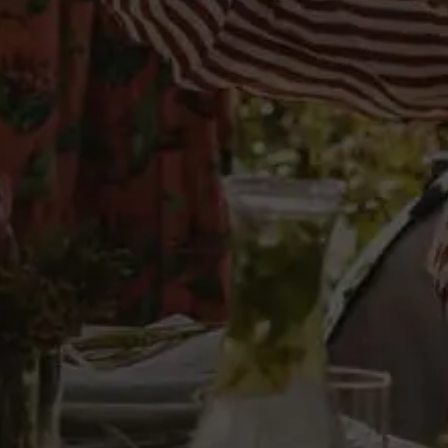
Aguardiente de
los mejores aguardientes
 orujos seleccionados.
12,10 €
IVA incl.
Añadir al carrito