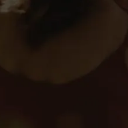
Vizconde de Tui
Vizconde de Tu
Fruto de la lenta maceraci
café en los mejores aguard
destilación de orujos selec