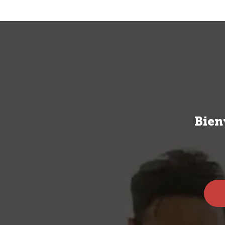
VINOS
SPIRI
Bien
Spirits
Marcas Spirits
Vizconde de Tui