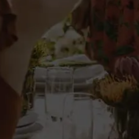
Vizconde de Tui
i Licor de Café
Vizconde de Tui 
Orujo
ón de aromáticos granos de
Aguardiente de Orujo fruto de 
ientes obtenidos por la
obtenidos por la destilación de
13,05 €
cionados.
IVA incl.
Añadir al carrito