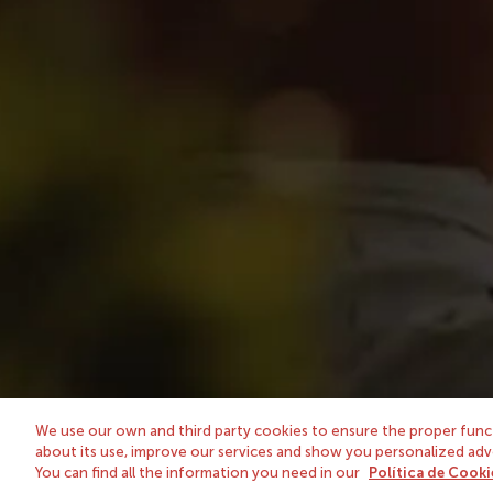
Nuestra tienda
Sobre nos
Vinos
González B
Espirituosos, brandy y licores
Tío Pepe: U
Estuches y cajas de regalo
We use our own and third party cookies to ensure the proper funct
about its use, improve our services and show you personalized adver
You can find all the information you need in our
Política de Cooki