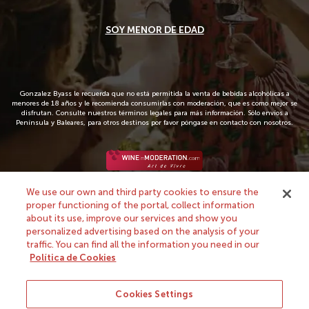
SOY MENOR DE EDAD
Gonzalez Byass le recuerda que no está permitida la venta de bebidas alcohólicas a
menores de 18 años y le recomienda consumirlas con moderación, que es como mejor se
disfrutan. Consulte nuestros términos legales para más información. Sólo envíos a
Nuestra tienda
Península y Baleares, para otros destinos por favor póngase en contacto con nosotros.
Sobre nosotros
Avisos legales
We use our own and third party cookies to ensure the
proper functioning of the portal, collect information
González Byass, S.A.
about its use, improve our services and show you
c/ Manuel Mª González, 12
personalized advertising based on the analysis of your
11402 Jerez
traffic. You can find all the information you need in our
Política de Cookies
Soporte y contacto
Cookies Settings