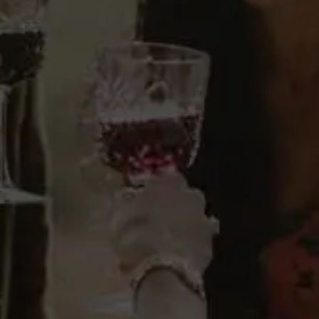
Cada año, se elabora un “blend” con tres formas
de fermentación: en barrica, en “tina” de madera y
en depósito de acero inoxidable. La fermentación
en barrica mantiene el vino con sus lías finas
durante seis meses realizando la técnica artesana
del batonnage. En la “tina”, el vino toma carácter
con un toque de madera dulce muy especial. Y, por
último, la fermentación en depósito de acero
inoxidable que le dota de “frescura”.
Comentarios del enólogo
Verdejo 100% procedente de la
parcela que le da dicho nombre.
Caracterizada por su terreno
pedregoso
- Beatriz Paniagua -