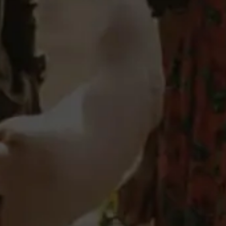
Detalles
Elaboración
Para la elaboración de “Finca Constancia Parcela 52” se
realiza, cada año, un “blend” con
tres formas de fermentación: en barrica, en “tina” de
madera y en depósito de acero inoxidable. La
fermentación en barrica mantiene el vino con sus lías
finas durante seis meses realizando la técnica artesana
del batonnage. En la “tina”, el vino toma carácter con un
toque de madera dulce muy especial. Y por último, la
fermentación en depósito de acero inoxidable que le dota
de “frescura”. Es un vino muy innovador por su triple
fermentación que se convierte en un “capricho” para
acompañar grandes momentos.
Ulabel