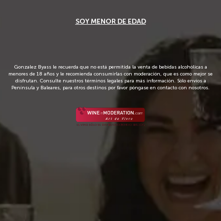
SOY MENOR DE EDAD
__
Sé el primero en escribir una opinión.
Finca Constancia
Finca Constancia Parcela 52
Gonzalez Byass le recuerda que no está permitida la venta de bebidas alcohólicas a
menores de 18 años y le recomienda consumirlas con moderación, que es como mejor se
disfrutan. Consulte nuestros términos legales para más información. Sólo envíos a
Península y Baleares, para otros destinos por favor póngase en contacto con nosotros.
100% Verdejo.
8,14 €
Envío en 72 horas
IVA incl.
Añadir al carrito
Favoritos