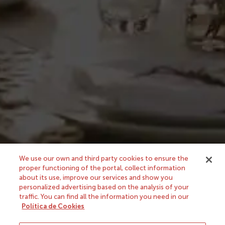
Nuestra tienda
Sobre nosotros
Avisos legales
We use our own and third party cookies to ensure the
proper functioning of the portal, collect information
González Byass, S.A.
about its use, improve our services and show you
c/ Manuel Mª González, 12
personalized advertising based on the analysis of your
11402 Jerez
traffic. You can find all the information you need in our
Política de Cookies
Soporte y contacto