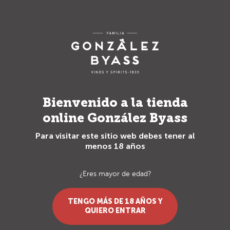
Envío gratuito para pedidos superiores a 70€
0
Vinos
Denominación Origen
Vino de la Tierra de Castilla
Bienvenido a la tienda
online González Byass
Vino Blanco
Para visitar este sitio web debes tener al
menos 18 años
¿Eres mayor de edad?
TENGO MÁS DE 18 AÑOS Y
QUIERO ENTRAR