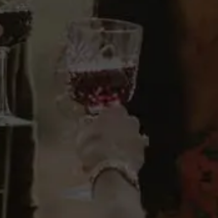
Elaborado a partir de nobles soleras de Olorosos y
Pedro Ximénez junto a una cuidada selección de 8
botánicos: Ajenjo, Ajedrea, Clavo, Naranja, Nuez
Moscada, Canela, Angélica y Quina. En boca
destaca su suavidad y elegancia recordando su
origen jerezano. Es un aperitivo perfecto para la
recupera la clásica “hora del vermouth”.
Comentarios del enólogo
Profundo aroma especiado donde
destacan notas de clavo y canela que
se funden en un elegante amargor
final. En boca destaca su suavidad y
elegancia
- Antonio Flores -