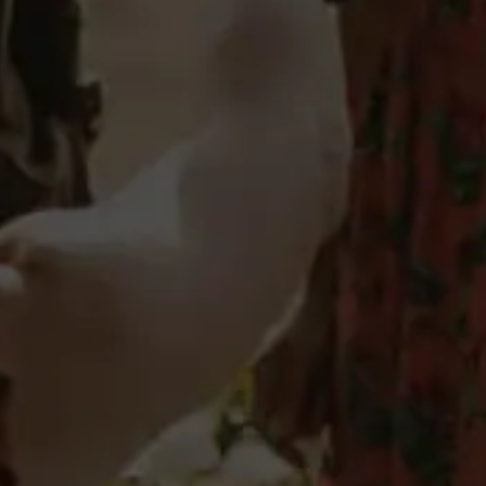
Detalles
Elaboración
González Byass recupera la tradición de elaborar
Vermouth Rojo a partir de recetas históricas conservadas
en los archivos de la bodega desde 1896.
Elaborado a partir de nobles soleras de Olorosos y Pedro
Ximénez, junto con una cuidada selección de 8 botánicos:
Ajenjo, Ajedrea, Clavo, Naranja, Canela, Nuez Moscada,
Angélica y Quina.
Ulabel
Productos recomendados