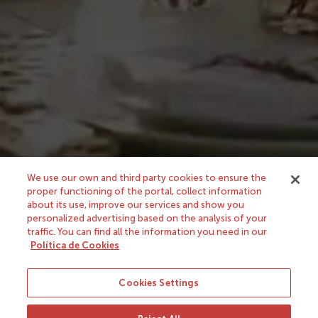
Nuestra tienda
Sobre nosotros
Avisos legales
We use our own and third party cookies to ensure the
proper functioning of the portal, collect information
González Byass, S.A.
about its use, improve our services and show you
c/ Manuel Mª González, 12
personalized advertising based on the analysis of your
11402 Jerez
traffic. You can find all the information you need in our
Política de Cookies
Soporte y contacto
Cookies Settings