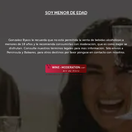
SOY MENOR DE EDAD
5 de 5 calificaciones de clientes
(1)
__
Tío Pepe
Vermouth La Copa
Gonzalez Byass le recuerda que no está permitida la venta de bebidas alcohólicas a
menores de 18 años y le recomienda consumirlas con moderación, que es como mejor se
disfrutan. Consulte nuestros términos legales para más información. Sólo envíos a
Península y Baleares, para otros destinos por favor póngase en contacto con nosotros.
Vermouth la Copa se basa en las primeras referencias de
vermouth de la compañía en el año 1896, una receta y diseño
recuperado de nuestros archivos históricos.
11,45 €
Envío en 72 horas
IVA incl.
Añadir al carrito
Favoritos