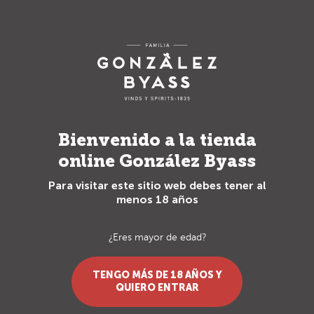
Envío gratuito para pedidos superiores a 70€
0
Vinos
Bodegas
Tío Pepe
Bienvenido a la tienda
online González Byass
Sin Especificar
Para visitar este sitio web debes tener al
menos 18 años
¿Eres mayor de edad?
TENGO MÁS DE 18 AÑOS Y
QUIERO ENTRAR