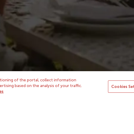
otros
Avisos legales
yass
Política de privacidad
n icono
Condiciones de uso
Condiciones de contratación
Cookies
ioning of the portal, collect information
tising based on the analysis of your traffic.
Cookies Se
Condiciones Concurso de Oto
es