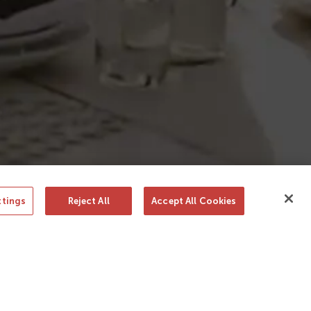
González Byass, S.A.
c/ Manuel Mª González, 12
11402 Jerez
Soporte y contacto
ttings
Reject All
Accept All Cookies
ño
El vino solo se disfruta con moderación