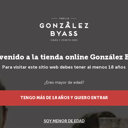
Envío gratuito para pedidos superiores a 70€
TS
REGALOS
REGALOS ESPECIA
venido a la tienda online González 
Para visitar este sitio web debes tener al menos 18 años
¿Eres mayor de edad?
__
Sé el primero 
TENGO MÁS DE 18 AÑOS Y QUIERO ENTRAR
Gifts
Taza mun
SOY MENOR DE EDAD