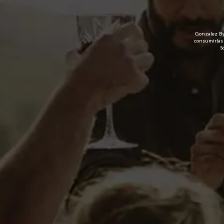
Gonzalez Bya
consumirlas 
S