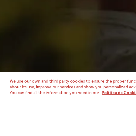
Nuestra tienda
Sobre nos
Vinos
González B
Espirituosos, brandy y licores
Tío Pepe: U
Estuches y cajas de regalo
We use our own and third party cookies to ensure the proper funct
about its use, improve our services and show you personalized adver
You can find all the information you need in our
Política de Cooki