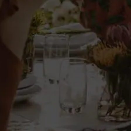
Set correa y collar perro
19,89 €
IVA incl.
Añadir al carrito