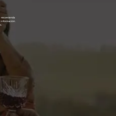
8,00 €
horas
IVA incl.
le recomienda
 información.
Añadir al carrito
s.
Favoritos