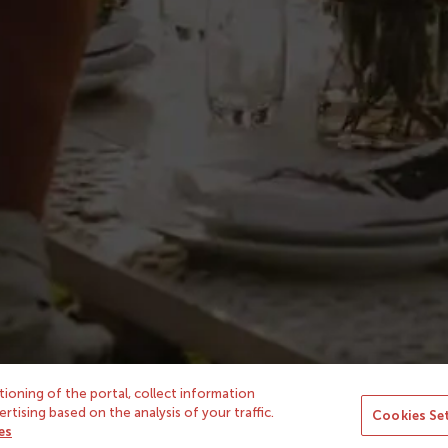
otros
Avisos legales
yass
Política de privacidad
n icono
Condiciones de uso
Condiciones de contratación
Cookies
ioning of the portal, collect information
tising based on the analysis of your traffic.
Cookies Se
Condiciones Concurso de Oto
es