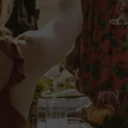
Vino Generoso
Croft Twist
Cantidad:
1
Agotado