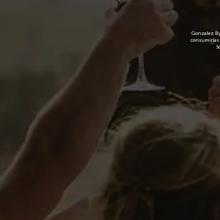
Gonzalez Bya
consumirlas 
S
Contenido de la cesta (1)