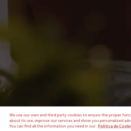
Nuestra tienda
Sobre nos
Vinos
González B
Espirituosos, brandy y licores
Tío Pepe: U
Estuches y cajas de regalo
We use our own and third party cookies to ensure the proper funct
about its use, improve our services and show you personalized adver
You can find all the information you need in our
Política de Cooki