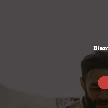
VINOS
SPIRI
Bien
Vinos
Bodegas
Tío Pepe