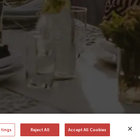
González Byass, S.A.
c/ Manuel Mª González, 12
11402 Jerez
Soporte y contacto
ttings
Reject All
Accept All Cookies
ño