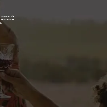
 botella Croft Twist; el refrescante y
itz Dos cuencos de diseño de cerámica
das Una bolsa de la marca
le recomienda
32,00 €
horas
 información.
s.
IVA incl.
Añadir al carrito
ulo no está disponible actualmente
Favoritos