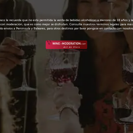
amigos. Contiene: 1
delicioso Fino Spr
Dos copas brandea
ss le recuerda que no está permitida la venta de bebidas alcohólicas a menores de 18 años y 
Envío en 72 
con moderación, que es como mejor se disfrutan. Consulte nuestros términos legales para más
ólo envíos a Península y Baleares, para otros destinos por favor póngase en contacto con nosotro
Este artíc