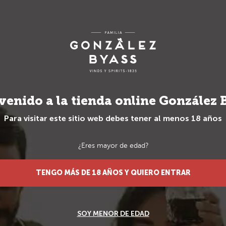
Envío gratuito para pedidos superiores a 70€
TS
REGALOS
REGALOS ESPECIA
venido a la tienda online González 
Para visitar este sitio web debes tener al menos 18 años
¿Eres mayor de edad?
TENGO MÁS DE 18 AÑOS Y QUIERO ENTRAR
Croft Twist
Aperitib
El kit Aperitibox d
SOY MENOR DE EDAD
disfrutar de un ped